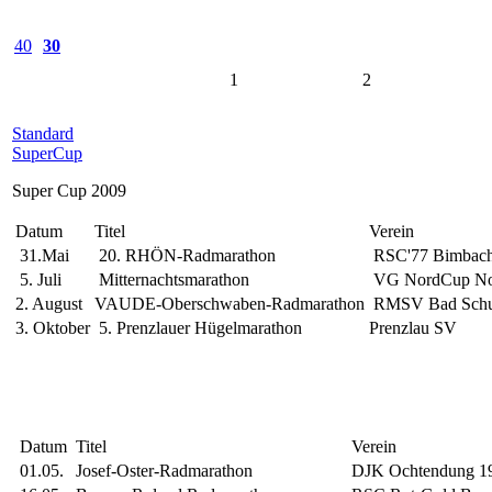
40
30
1
2
Standard
SuperCup
Super Cup 2009
Datum
Titel
Verein
31.Mai
20. RHÖN-Radmarathon
RSC'77 Bimbach
5. Juli
Mitternachtsmarathon
VG NordCup Nor
2. August
VAUDE-Oberschwaben-Radmarathon
RMSV Bad Schus
3. Oktober
5. Prenzlauer Hügelmarathon
Prenzlau SV
Datum
Titel
Verein
01.05.
Josef-Oster-Radmarathon
DJK Ochtendung 19