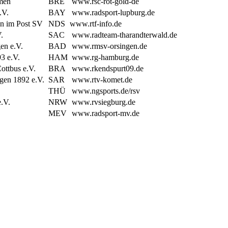
men
BRE
www.rsc-rot-gold-de
.V.
BAY
www.radsport-lupburg.de
n im Post SV
NDS
www.rtf-info.de
.
SAC
www.radteam-tharandterwald.de
n e.V.
BAD
www.rmsv-orsingen.de
3 e.V.
HAM
www.rg-hamburg.de
ottbus e.V.
BRA
www.rkendspurt09.de
en 1892 e.V.
SAR
www.rtv-komet.de
THÜ
www.ngsports.de/rsv
.V.
NRW
www.rvsiegburg.de
MEV
www.radsport-mv.de