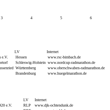
3
4
5
6
LV
Internet
 e.V.
Hessen
www.rsc-bimbach.de
torf
Schleswig-Holstein
www.nordcup-radmarathon.de
senried
Württemberg
www.oberschwaben-radmarathon.de
Brandenburg
www.huegelmarathon.de
LV
Internet
20 e.V.
RLP
www.djk-ochtendunk.de