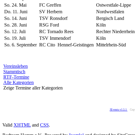
So. 24. Mai
FC Greffen
Ostwestfale-Lippe
Do. 11. Juni
SV Herbern
Nordwestfalen
So. 14. Juni
TSV Ronsdorf
Bergisch Land
So. 28. Juni
RSG Ford
Köln
So. 12. Juli
RC Tornado Rees
Rechter Niederrhein
So. 19. Juli
TSV Immendorf
Köln
So. 6. September
RC Cito Hennef-Geistingen
Mittelrhein-Süd
Vereinsleben
Stammtisch
RTF-Termine
Alle Kategorien
Zeige Termine aller Kategorien
JEvents v1.5.1
Cop
Valid
XHTML
and
CSS
.