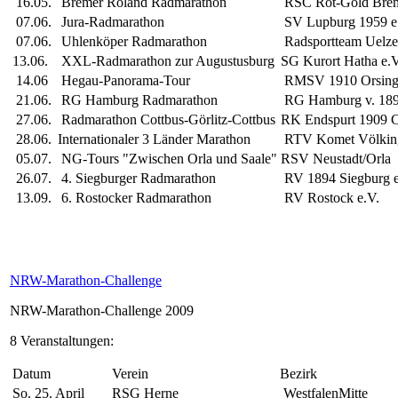
16.05.
Bremer Roland Radmarathon
RSC Rot-Gold Bre
07.06.
Jura-Radmarathon
SV Lupburg 1959 e
07.06.
Uhlenköper Radmarathon
Radsportteam Uelze
13.06.
XXL-Radmarathon zur Augustusburg
SG Kurort Hatha e.V
14.06
Hegau-Panorama-Tour
RMSV 1910 Orsinge
21.06.
RG Hamburg Radmarathon
RG Hamburg v. 189
27.06.
Radmarathon Cottbus-Görlitz-Cottbus
RK Endspurt 1909 C
28.06.
Internationaler 3 Länder Marathon
RTV Komet Völking
05.07.
NG-Tours "Zwischen Orla und Saale"
RSV Neustadt/Orla
26.07.
4. Siegburger Radmarathon
RV 1894 Siegburg e
13.09.
6. Rostocker Radmarathon
RV Rostock e.V.
NRW-Marathon-Challenge
NRW-Marathon-Challenge 2009
8 Veranstaltungen:
Datum
Verein
Bezirk
So. 25. April
RSG Herne
WestfalenMitte