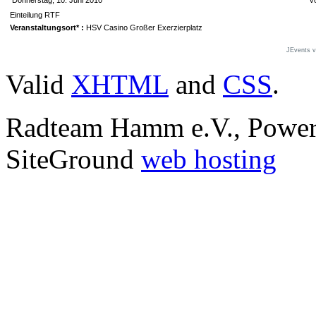
Donnerstag, 10. Juni 2010
v
Einteilung RTF
Veranstaltungsort* :
HSV Casino Großer Exerzierplatz
JEvents 
Valid
XHTML
and
CSS
.
Radteam Hamm e.V., Powe
SiteGround
web hosting